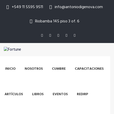
+549 11 5595 9511
info@antoniodigenova.com
Riobamba 145 piso 3 of. 6
INICIO
NOSOTROS
CUMBRE
CAPACITACIONES
ARTÍCULOS
LIBROS
EVENTOS
REDIRP