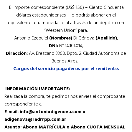
El importe correspondiente (US$ 150) – Ciento Cincuenta
dólares estadounidenses – lo podrás abonar en el
equivalente a tu moneda local a través de un depósito en
“Western Union” para:
Antonio Ezequiel
(Nombres)
Di Génova
(Apellido)
,
DNI:
N° 14.101.014,
Dirección:
Av. Erezcano 3360. Dpto. 2. Ciudad Autónoma de
Buenos Aires.
Cargos del servicio pagaderos por el remitente.
INFORMACIÓN IMPORTANTE:
Realizada la compra, te pedimos nos envíes el comprobante
correspondiente a;
E-mail: info@antoniodigenova.com o
adigenova@redrrpp.com.ar
Asunto: Abono MATRÍCULA o Abono CUOTA MENSUAL