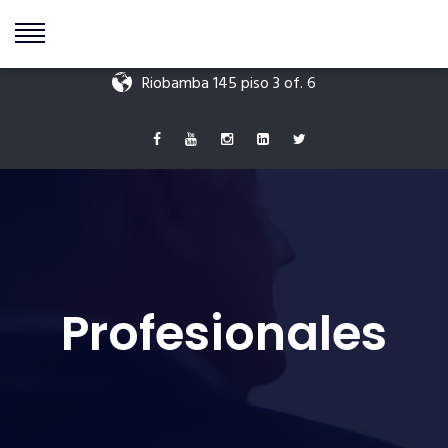
+549 11 5595 9511
info@antoniodigenova.com
Riobamba 145 piso 3 of. 6
Profesionales