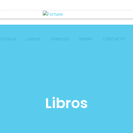
a 145 piso 3 of. 6
TÍCULOS
LIBROS
EVENTOS
REDIRP
CONTACTO
Libros