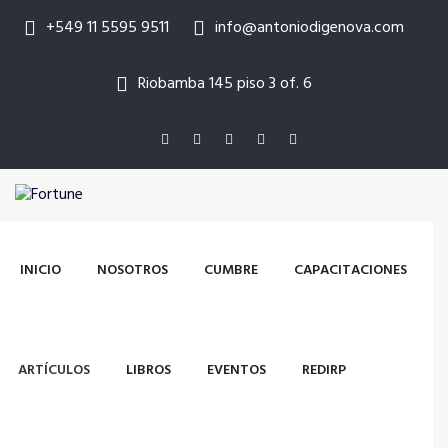
+549 11 5595 9511
info@antoniodigenova.com
Riobamba 145 piso 3 of. 6
INICIO
NOSOTROS
CUMBRE
CAPACITACIONES
ARTÍCULOS
LIBROS
EVENTOS
REDIRP