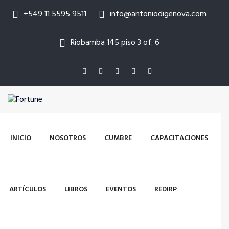
+549 11 5595 9511
info@antoniodigenova.com
Riobamba 145 piso 3 of. 6
INICIO
NOSOTROS
CUMBRE
CAPACITACIONES
ARTÍCULOS
LIBROS
EVENTOS
REDIRP