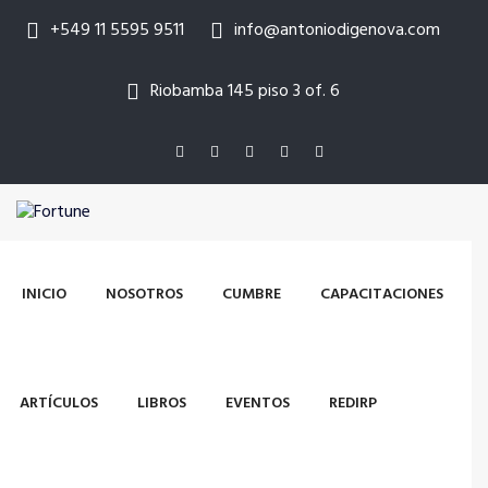
+549 11 5595 9511
info@antoniodigenova.com
Riobamba 145 piso 3 of. 6
INICIO
NOSOTROS
CUMBRE
CAPACITACIONES
ARTÍCULOS
LIBROS
EVENTOS
REDIRP