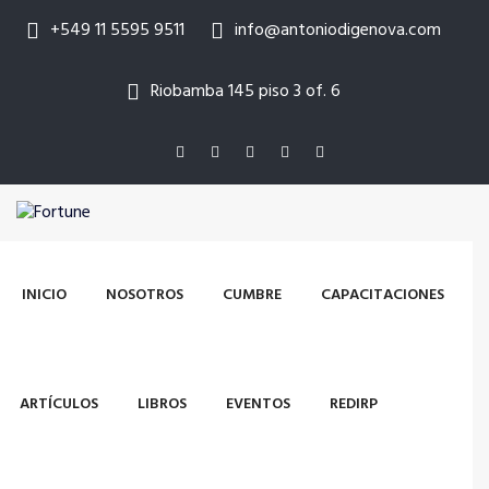
+549 11 5595 9511
info@antoniodigenova.com
Riobamba 145 piso 3 of. 6
INICIO
NOSOTROS
CUMBRE
CAPACITACIONES
ARTÍCULOS
LIBROS
EVENTOS
REDIRP