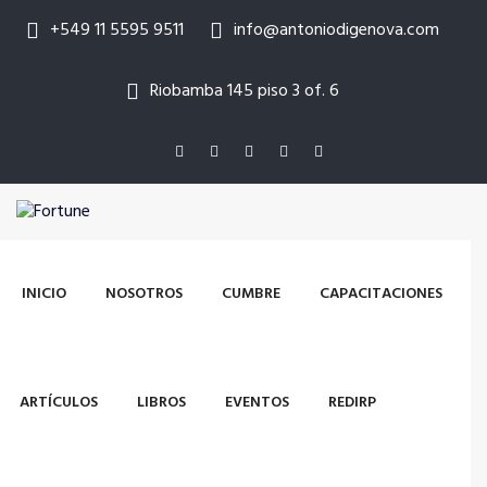
+549 11 5595 9511
info@antoniodigenova.com
Riobamba 145 piso 3 of. 6
INICIO
NOSOTROS
CUMBRE
CAPACITACIONES
ARTÍCULOS
LIBROS
EVENTOS
REDIRP