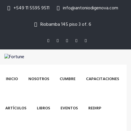
+549 11 5595 9511
info@antoniodigenova.com
Riobamba 145 piso 3 of. 6
INICIO
NOSOTROS
CUMBRE
CAPACITACIONES
ARTÍCULOS
LIBROS
EVENTOS
REDIRP