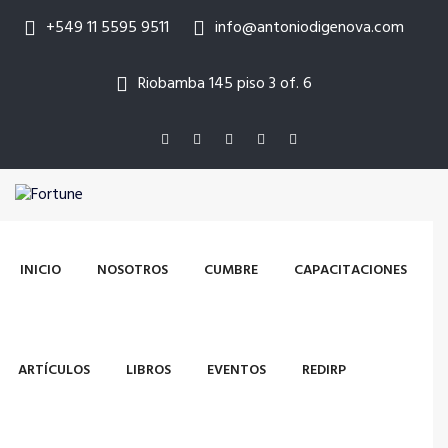
+549 11 5595 9511
info@antoniodigenova.com
Riobamba 145 piso 3 of. 6
INICIO
NOSOTROS
CUMBRE
CAPACITACIONES
ARTÍCULOS
LIBROS
EVENTOS
REDIRP