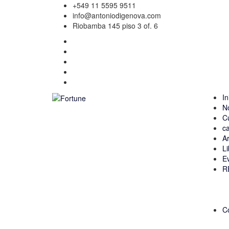
+549 11 5595 9511
info@antoniodigenova.com
Riobamba 145 piso 3 of. 6
In
N
C
ca
Ar
Li
E
R
C