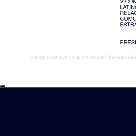
V CU
LATI
RELA
COMU
ESTR
junio 24
PRES
julio 17
Antonio Di Génova Group © 2021-2024 Todos los Der