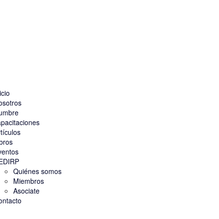
icio
osotros
umbre
pacitaciones
tículos
bros
ventos
EDIRP
Quiénes somos
Miembros
Asociate
ontacto