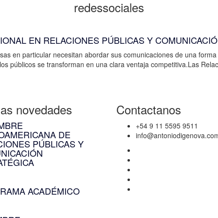
redessociales
IONAL EN RELACIONES PÚBLICAS Y COMUNICACI
esas en particular necesitan abordar sus comunicaciones de una forma i
 los públicos se transforman en una clara ventaja competitiva.Las Rela
mas novedades
Contactanos
UMBRE
+54 9 11 5595 9511
NOAMERICANA DE
info@antoniodigenova.co
CIONES PÚBLICAS Y
NICACIÓN
ATÉGICA
1, 2026
RAMA ACADÉMICO
2, 2026