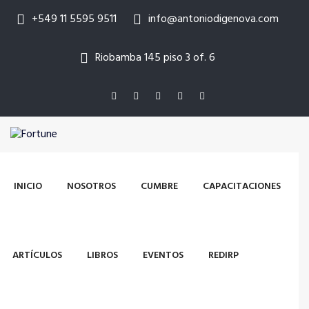
+549 11 5595 9511
info@antoniodigenova.com
Riobamba 145 piso 3 of. 6
INICIO
NOSOTROS
CUMBRE
CAPACITACIONES
ARTÍCULOS
LIBROS
EVENTOS
REDIRP