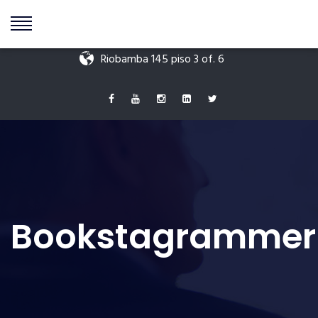
+549 11 5595 9511
info@antoniodigenova.com
Riobamba 145 piso 3 of. 6
Bookstagrammer