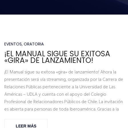
EVENTOS
,
ORATORIA
¡EL MANUAL SIGUE SU EXITOSA
«GIRA» DE LANZAMIENTO!
¡El Manual sigue su exitosa «gira» de lanzamiento! Ahora la
presentación será vía streaming, organizada por la Carrera de
Relaciones Públicas perteneciente a la Universidad de Las
Américas – UDLA y cuenta con el apoyo del Colegio
Profesional de Relacionadores Públicos de Chile. La invitación
es abierta para personas de toda Iberoamérica. Gracias a la
LEER MÁS