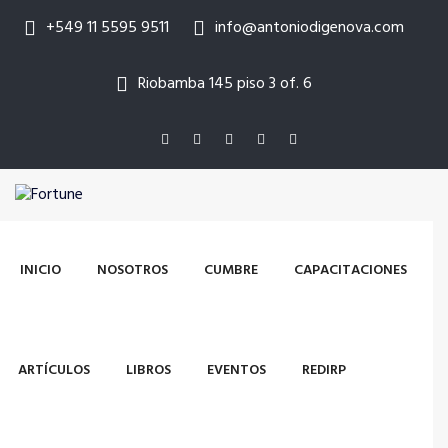
+549 11 5595 9511
info@antoniodigenova.com
Riobamba 145 piso 3 of. 6
INICIO
NOSOTROS
CUMBRE
CAPACITACIONES
ARTÍCULOS
LIBROS
EVENTOS
REDIRP