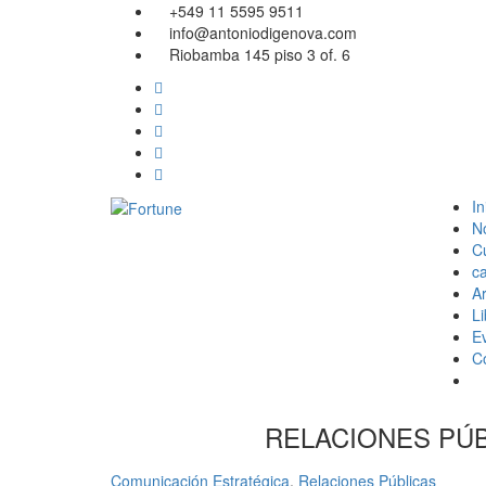
+549 11 5595 9511
info@antoniodigenova.com
Riobamba 145 piso 3 of. 6
In
N
C
ca
Ar
Li
E
C
RELACIONES PÚB
Comunicación Estratégica
,
Relaciones Públicas