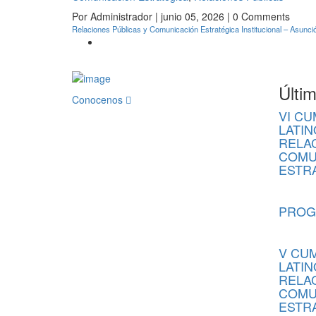
Por Administrador | junio 05, 2026 | 0 Comments
Relaciones Públicas y Comunicación Estratégica Institucional – Asunci
Últi
Conocenos
VI C
LATI
RELA
COMU
ESTR
enero 1
PROG
enero 0
V CU
LATI
RELA
COMU
ESTR