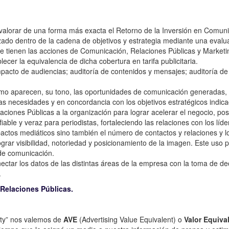
valorar de una forma más exacta el Retorno de la Inversión en Comuni
zado dentro de la cadena de objetivos y estrategia mediante una evalua
ue tienen las acciones de Comunicación, Relaciones Públicas y Marketi
cer la equivalencia de dicha cobertura en tarifa publicitaria.
acto de audiencias; auditoría de contenidos y mensajes; auditoría de 
mo aparecen, su tono, las oportunidades de comunicación generadas, lo
las necesidades y en concordancia con los objetivos estratégicos indica
ciones Públicas a la organización para lograr acelerar el negocio, posi
able y veraz para periodistas, fortaleciendo las relaciones con los líde
ctos mediáticos sino también el número de contactos y relaciones y lo
grar visibilidad, notoriedad y posicionamiento de la imagen. Este uso 
 de comunicación.
nectar los datos de las distintas áreas de la empresa con la toma de d
.
 Relaciones Públicas.
city” nos valemos de
AVE
(Advertising Value Equivalent) o
Valor Equiva