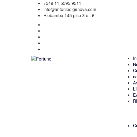
+549 11 5595 9511
info@antoniodigenova.com
Riobamba 145 piso 3 of. 6
In
N
C
ca
Ar
Li
E
R
C