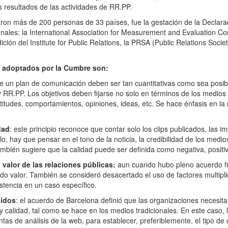
s resultados de las actividades de RR.PP.
paron más de 200 personas de 33 países, fue la gestación de la Declara
onales: la International Association for Measurement and Evaluation Co
 del Institute for Public Relations, la PRSA (Public Relations Society
n adoptados por la Cumbre son:
e un plan de comunicación deben ser tan cuantitativas como sea posibl
R.PP. Los objetivos deben fijarse no solo en términos de los medios a 
itudes, comportamientos, opiniones, ideas, etc. Se hace énfasis en la
dad
: este principio reconoce que contar solo los clips publicados, las 
llo, hay que pensar en el tono de la noticia, la credibilidad de los medio
ambién sugiere que la calidad puede ser definida como negativa, positiv
 valor de las relaciones públicas:
aun cuando hubo pleno acuerdo fren
o valor. También se consideró desacertado el uso de factores multipl
stencia en un caso específico.
didos
: el acuerdo de Barcelona definió que las organizaciones necesita
 y calidad, tal como se hace en los medios tradicionales. En este caso
tas de análisis de la web, para establecer, preferiblemente, el tipo 