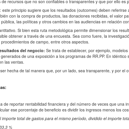
 de recursos que no son confiables o transparentes y que por ello es 
: este principio sugiere que los resultados (outcomes) deben referirs
bién con la compra de productos, las donaciones recibidas, el valor pat
pública, las políticas y otros cambios en las audiencias en relación c
antitativo. Si bien esta ruta metodológica permite dimensionar los res
sible obtener a través de una encuesta. Sea como fuere, la investigac
os procedimientos de campo, entre otros aspectos.
resultados del negocio:
Se trata de establecer, por ejemplo, modelos
do generados de una exposición a los programas de RR.PP. En idéntico 
n las ventas.
ser hecha de tal manera que, por un lado, sea transparente, y por el o
cas:
rma de reportar rentabilidad financiera y del número de veces que una 
cular ese porcentaje de beneficio es dividir los ingresos menos los cos
 importe total de gastos para el mismo período, dividido el importe tota
0 = 33,3 %