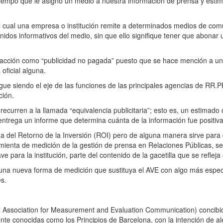
 o tiempo que le asignó un medio a nuestra información de prensa y est
al cual una empresa o institución remite a determinados medios de com
idos informativos del medio, sin que ello signifique tener que abonar 
e acción como “publicidad no pagada” puesto que se hace mención a un
oficial alguna.
n sigue siendo el eje de las funciones de las principales agencias de RR
ción.
ecurren a la llamada “equivalencia publicitaria”; esto es, un estimado
 entrega un informe que determina cuánta de la información fue positiva
 del Retorno de la Inversión (ROI) pero de alguna manera sirve para de
ienta de medición de la gestión de prensa en Relaciones Públicas, s
 para la institución, parte del contenido de la gacetilla que se refleja 
una nueva forma de medición que sustituya el AVE con algo más específ
s.
 Association for Measurement and Evaluation Communication) concibió 
te conocidas como los Principios de Barcelona, con la intención de alej