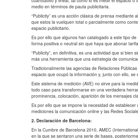
cuantitativo y lineal, tal como lo es medir el espacio
medio en términos de pauta publicitaria.
“Publicity” es una acción clásica de prensa mediante 
que estos la vuelquen total o parcialmente como conten
espacio publicitario.
Es por ello que algunos han catalogado a este tipo d
forma positiva o neutral sin que haya que abonar tarifa 
“Publicity”, en definitiva, es una actividad que si bie
más una herramienta que una estrategia de comunica
Tradicionalmente las agencias de Relaciones Públicas r
espacio que ocupó la información y, junto con ello, se
Este sistema de medición (AVE) no sirve para la medida
todo caso para transformarse en una verdadera herram
prominencia, colocación, aparición de los mensajes clave
Es por ello que se impone la necesidad de establecer 
mediciones la comunicación online y las Redes Sociale
2. Declaración de Barcelona:
En la Cumbre de Barcelona 2010, AMEC (International
en la que se sentaron una serie de bases, posteriormen