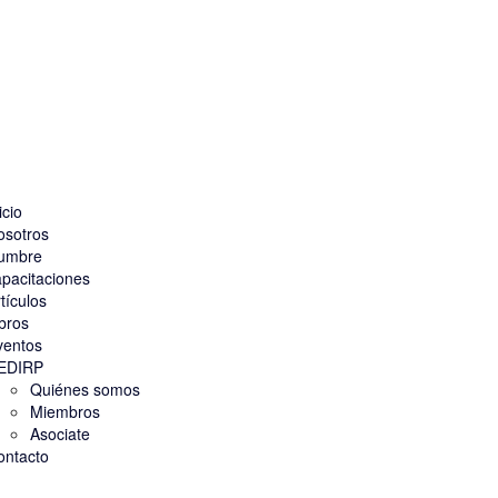
icio
osotros
umbre
pacitaciones
tículos
bros
ventos
EDIRP
Quiénes somos
Miembros
Asociate
ontacto