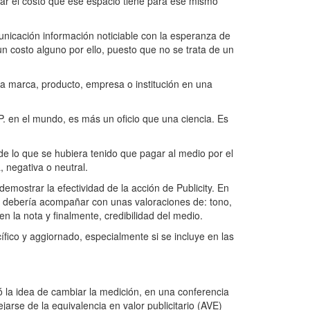
imar el costo que ese espacio tiene para ese mismo
unicación información noticiable con la esperanza de
un costo alguno por ello, puesto que no se trata de un
a marca, producto, empresa o institución en una
.PP. en el mundo, es más un oficio que una ciencia. Es
 de lo que se hubiera tenido que pagar al medio por el
, negativa o neutral.
mostrar la efectividad de la acción de Publicity. En
e debería acompañar con unas valoraciones de: tono,
en la nota y finalmente, credibilidad del medio.
ico y aggiornado, especialmente si se incluye en las
la idea de cambiar la medición, en una conferencia
arse de la equivalencia en valor publicitario (AVE)