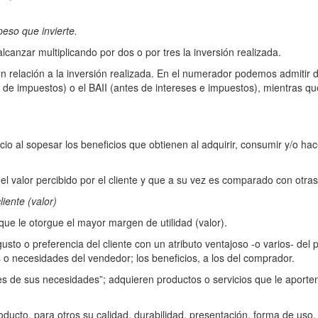
peso que invierte
.
canzar multiplicando por dos o por tres la inversión realizada.
a en relación a la inversión realizada. En el numerador podemos admitir 
s de impuestos) o el BAII (antes de intereses e impuestos), mientras q
cio al sopesar los beneficios que obtienen al adquirir, consumir y/o ha
 el valor percibido por el cliente y que a su vez es comparado con otra
liente (valor)
que le otorgue el mayor margen de utilidad (valor).
sto o preferencia del cliente con un atributo ventajoso -o varios- del 
 o necesidades del vendedor; los beneficios, a los del comprador.
es de sus necesidades”; adquieren productos o servicios que le aport
oducto, para otros su calidad, durabilidad, presentación, forma de uso, 