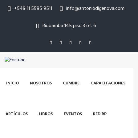
+549 11 5595 9511
info@antoniodigenova.com
Riobamba 145 piso 3 of. 6
INICIO
NOSOTROS
CUMBRE
CAPACITACIONES
ARTÍCULOS
LIBROS
EVENTOS
REDIRP