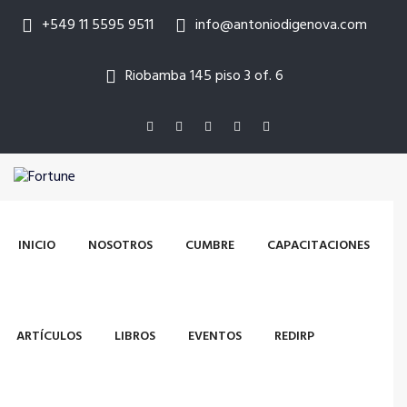
+549 11 5595 9511
info@antoniodigenova.com
Riobamba 145 piso 3 of. 6
INICIO
NOSOTROS
CUMBRE
CAPACITACIONES
ARTÍCULOS
LIBROS
EVENTOS
REDIRP