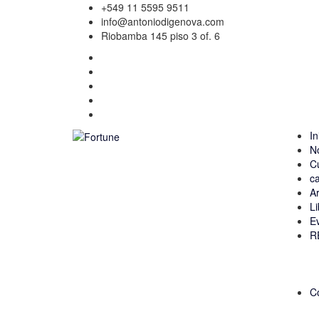
+549 11 5595 9511
info@antoniodigenova.com
Riobamba 145 piso 3 of. 6
In
N
C
ca
Ar
Li
E
R
C