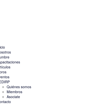
icio
osotros
umbre
pacitaciones
tículos
bros
ventos
EDIRP
Quiénes somos
Miembros
Asociate
ontacto