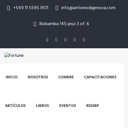
+549 11 5595 9511
info@antoniodigenova.com
Riobamba 145 piso 3 of. 6
INICIO
NOSOTROS
CUMBRE
CAPACITACIONES
ARTÍCULOS
LIBROS
EVENTOS
REDIRP