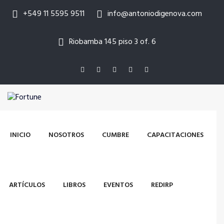
+549 11 5595 9511
info@antoniodigenova.com
Riobamba 145 piso 3 of. 6
INICIO
NOSOTROS
CUMBRE
CAPACITACIONES
ARTÍCULOS
LIBROS
EVENTOS
REDIRP